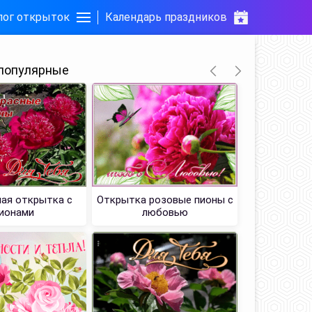
лог открыток
Календарь праздников
популярные
ая открытка с
Открытка розовые пионы с
Картинк
ионами
любовью
л