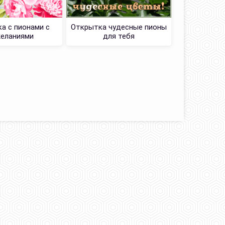
а с пионами с
Открытка чудесные пионы
Открытка
еланиями
для тебя
т