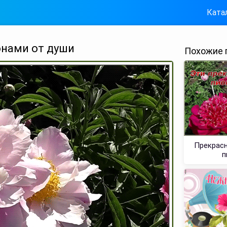
Ката
онами от души
Похожие 
Прекрасн
п