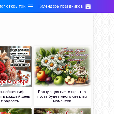
лог открыток
Календарь праздников
льнейшая гиф-
Волнующая гиф-открытка,
сть каждый день
пусть будет много светлых
ит радость
моментов