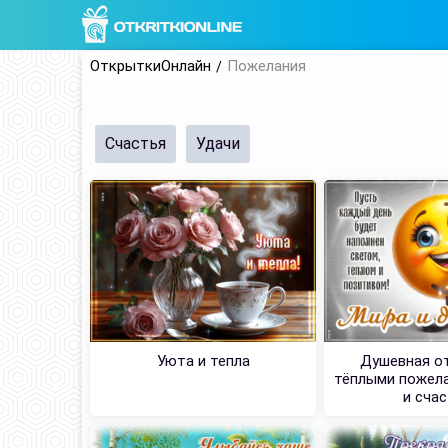
ОткрыткиОнлайн
Пожелания
Счастья
Удачи
Уюта и тепла
Душевная о
тёплыми пожел
и сча