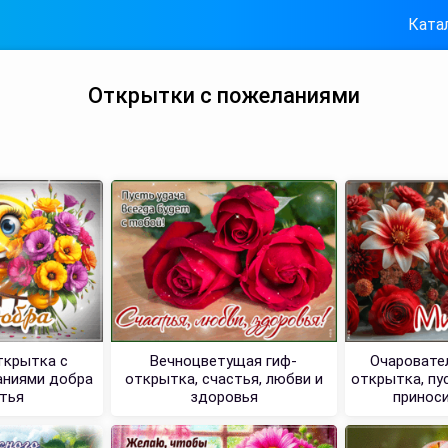
Ката
Открытки с пожеланиями
ткрытка с
Вечноцветущая гиф-
Очаровате
аниями добра
открытка, счастья, любви и
открытка, пу
стья
здоровья
принос