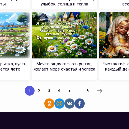
оты
улыбок, солнца и тепла
все
рытка, пусть
Мечтающая гиф-открытка,
Чистая гиф-
нется лето
желает море счастья и успеха
каждый ден
1
2
3
4
5
...
9