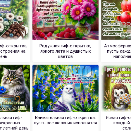
иф-открытка,
Радужная гиф-открытка,
Атмосферная
астроения на
яркого лета и душистых
пусть кажд
день
цветов
наполне
льная гиф-
Внимательная гиф-открытка,
Ясная гиф-о
рекрасных
пусть все желания исполнятся
каждый 
т летний день
сол