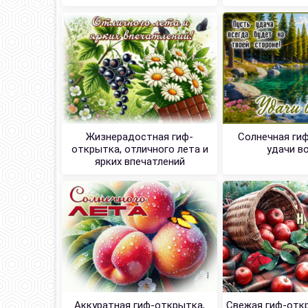
Жизнерадостная гиф-
Солнечная ги
открытка, отличного лета и
удачи в
ярких впечатлений
Аккуратная гиф-открытка,
Свежая гиф-откр