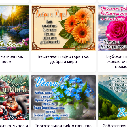
ф-открытка,
Бесценная гиф-открытка,
Глубокая 
о всем
добра и мира
желаю сч
возм
ытка, чудес и
Трогательная гиф-открытка,
Заботливая