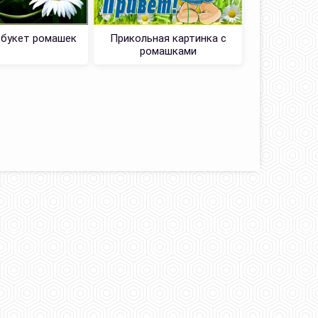
 букет ромашек
Прикольная картинка с
Прикольн
ромашками
ро