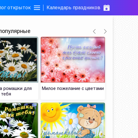
лог открыток
Календарь праздников
популярные
а ромашки для
Милое пожелание с цветами
Прекрасн
тебя
ро