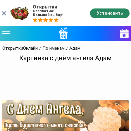
Открытки
Бесплатно!
Установить
Большой выбор!
ОткрыткиОнлайн
По именам
Адам
Картинка с днём ангела Адам