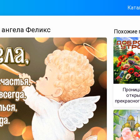
Ката
 ангела Феликс
Похожие 
Проница
откры
прекрасног