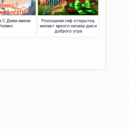
Открытка
 С Днём имени
Роскошная гиф-открытка,
именин
Феликс
желает яркого начала дня и
доброго утра