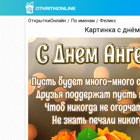
ОткрыткиОнлайн
По именам
Феликс
Картинка с днём