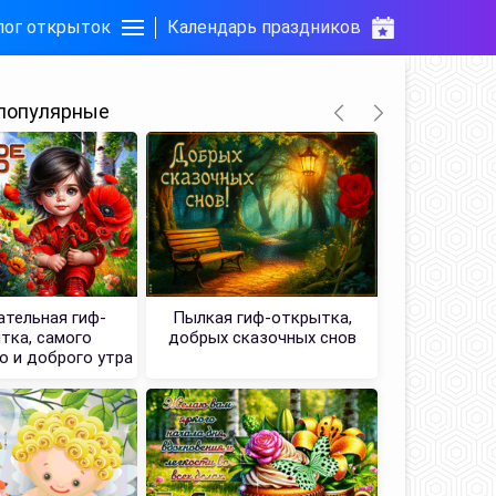
лог открыток
Календарь праздников
популярные
тельная гиф-
Пылкая гиф-открытка,
Картинка с
тка, самого
добрых сказочных снов
видом
о и доброго утра