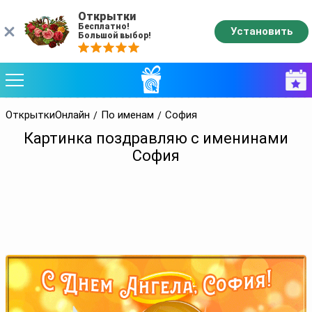
Открытки
Бесплатно!
Установить
Большой выбор!
ОткрыткиОнлайн
По именам
София
Картинка поздравляю с именинами
София