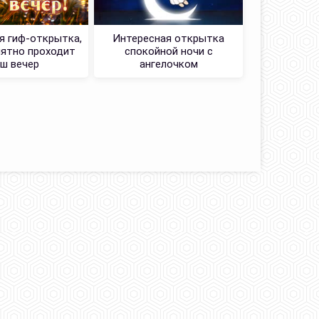
 гиф-открытка,
Интересная открытка
Картинка
иятно проходит
спокойной ночи с
Я
ш вечер
ангелочком