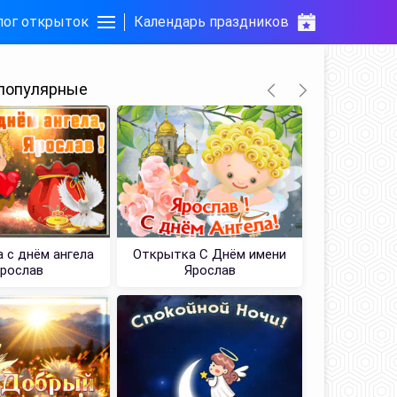
лог открыток
Календарь праздников
популярные
 с днём ангела
Открытка С Днём имени
Картинка
рослав
Ярослав