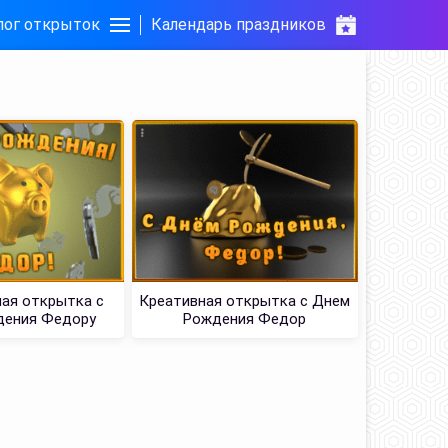
лог открыток
Календарь праздников
ая открытка с
Креативная открытка с Днем
дения Федору
Рождения Федор