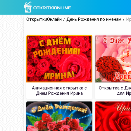
ОткрыткиОнлайн
День Рождения по именам
И
Анимационная открытка с
Открытка с Дн
Днем Рождения Ирина
для И