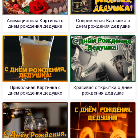
Анимационная Картинка с
Современная Картинка с
днем рождения дедушке
днем рождения дедушке
Прикольная Картинка с
Красивая открытка с днем
днем рождения дедушке
рождения дедушке