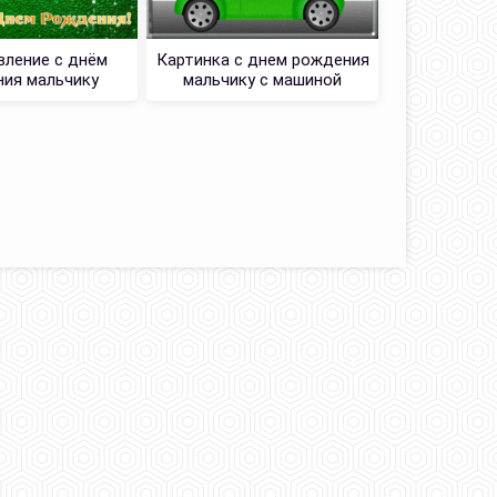
ление с днём
Картинка с днем рождения
Смешная К
ия мальчику
мальчику с машиной
рожден