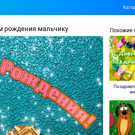
Ката
м рождения мальчику
Похожие 
Поздравле
ан