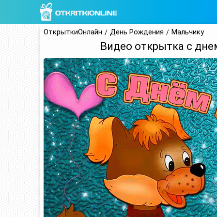
ОткрыткиОнлайн
День Рождения
Мальчику
Видео открытка с дне