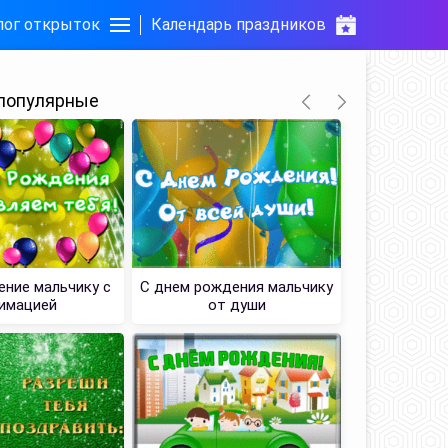
лог открыток
Календарь праздников
популярные
ние мальчику с
С днем рождения мальчику
Душевная К
имацией
от души
рожден