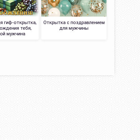
я гиф-открытка,
Открытка с поздравлением
Классная к
рождения тебя,
для мужчины
рожден
ой мужчина