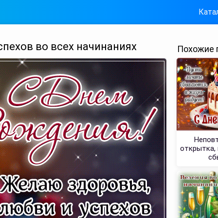
Ката
спехов во всех начинаниях
Похожие 
Неповт
открытка, 
сб