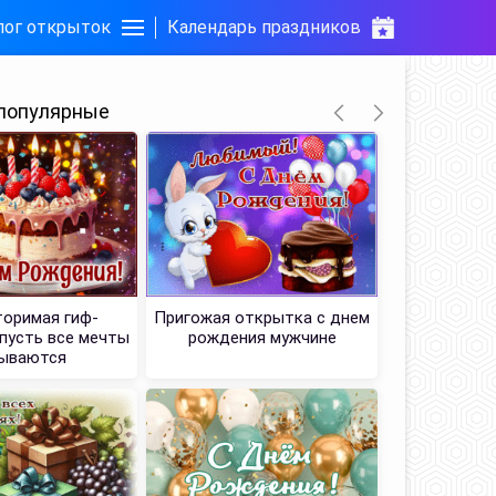
лог открыток
Календарь праздников
популярные
оримая гиф-
Пригожая открытка с днем
Уважения т
пусть все мечты
рождения мужчине
ываются