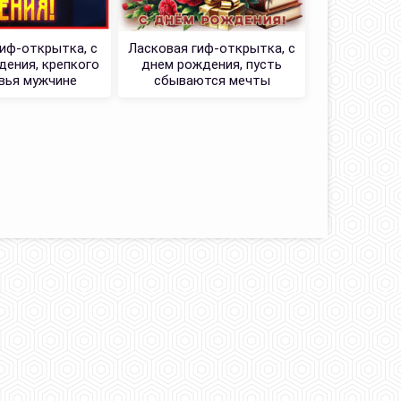
гиф-открытка, с
Ласковая гиф-открытка, с
ения, крепкого
днем рождения, пусть
вья мужчине
сбываются мечты
Поздравл
пол