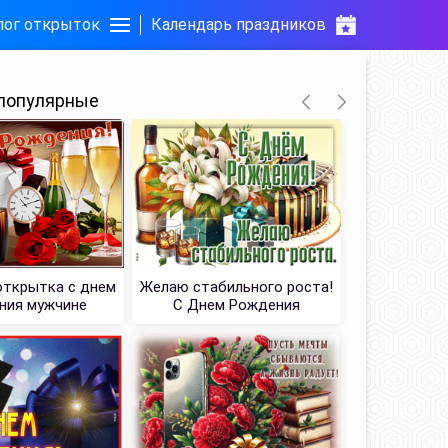
лог открыток
Календарь праздников
популярные
открытка с днем
Желаю стабильного роста!
Неповт
ния мужчине
С Днем Рождения
открыт
рождения,
р