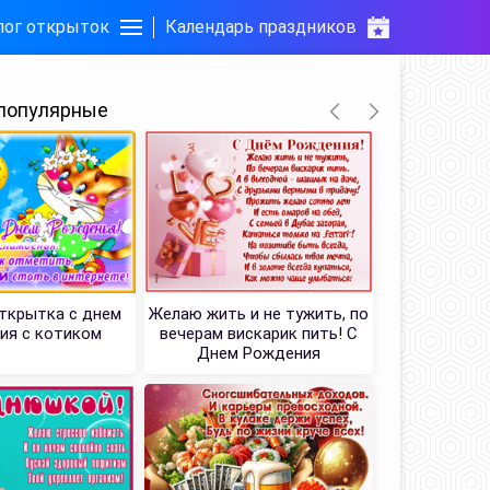
лог открыток
Календарь праздников
популярные
ткрытка с днем
Желаю жить и не тужить, по
Картинка с
ия с котиком
вечерам вискарик пить! С
пусть пр
Днем Рождения