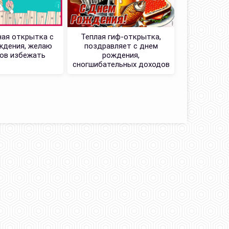
ая открытка с
Теплая гиф-открытка,
Открытка с
ждения, желаю
поздравляет с днем
с п
ов избежать
рождения,
сногшибательных доходов