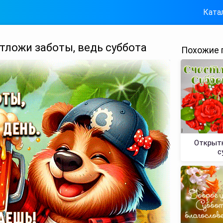
Ката
тложи заботы, ведь суббота
Похожие 
Открытк
с