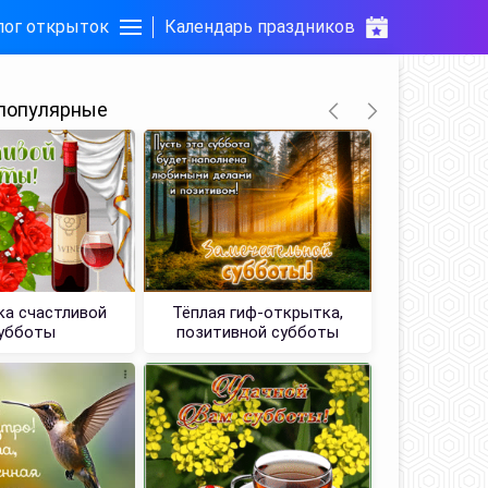
лог открыток
Календарь праздников
популярные
а счастливой
Тёплая гиф-открытка,
Картинка
убботы
позитивной субботы
т