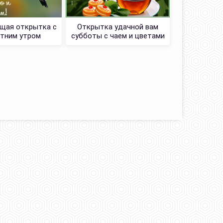
щая открытка с
Открытка удачной вам
тним утром
субботы с чаем и цветами
Картинка с