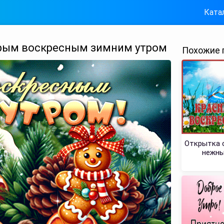
Ката
брым воскресным зимним утром
Похожие 
Открытка с
нежны