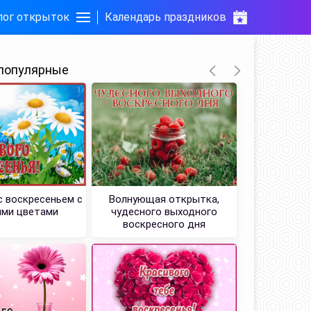
лог открыток
Календарь праздников
популярные
 воскресеньем с
Волнующая открытка,
Передаю
ми цветами
чудесного выходного
открытка 
воскресного дня
чистым 