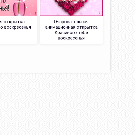
я открытка,
Очаровательная
Сногсшиб
о воскресенья
анимационная открытка
откры
Красивого тебе
воскре
воскресенья
неза