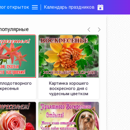
лог открыток
Календарь праздников
популярные
 плодотворного
Картинка хорошего
Открытка О
кресенья
воскресного дня с
воскресень
чудесным цветком