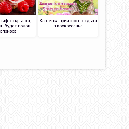
гиф-открытка,
Картинка приятного отдыха
Продуман
нь будет полон
в воскресенье
желающ
рпризов
вос