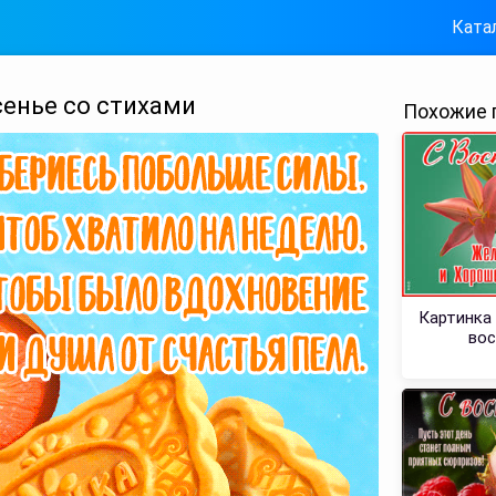
Ката
енье со стихами
Похожие 
Картинка
вос