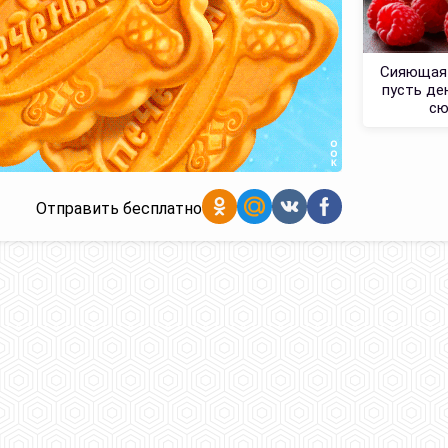
Сияющая 
пусть де
сю
Отправить бесплатно