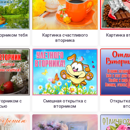
орником тебя
Картинка счастливого
Картинка в
вторника
торником с
Смешная открытка с
Открытка
сью
вторником
вт