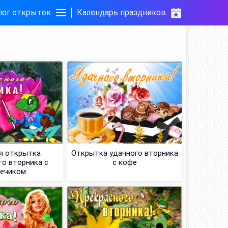
лог открыток
Календарь праздников
я открытка
Открытка удачного вторника
го вторника с
с кофе
нечиком