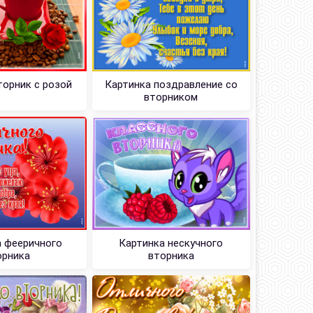
торник с розой
Картинка поздравление со
вторником
 фееричного
Картинка нескучного
орника
вторника