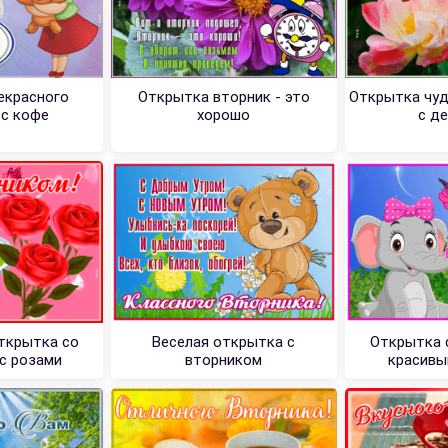
екрасного
Открытка вторник - это
Открытка чуд
 с кофе
хорошо
с д
ткрытка со
Веселая открытка с
Открытка 
с розами
вторником
красивы