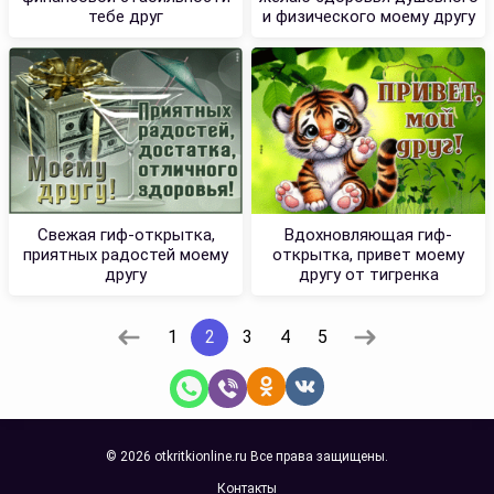
тебе друг
и физического моему другу
Свежая гиф-открытка,
Вдохновляющая гиф-
приятных радостей моему
открытка, привет моему
другу
другу от тигренка
1
2
3
4
5
© 2026 otkritkionline.ru Все права защищены.
Контакты