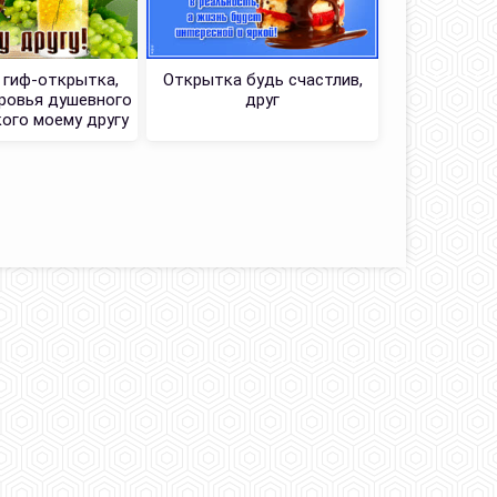
Самобытная
пусть все 
 гиф-открытка,
Открытка будь счастлив,
друг,
ровья душевного
друг
кого моему другу