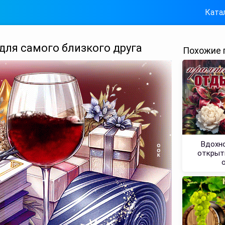
Ката
ля самого близкого друга
Похожие 
Вдохно
открытк