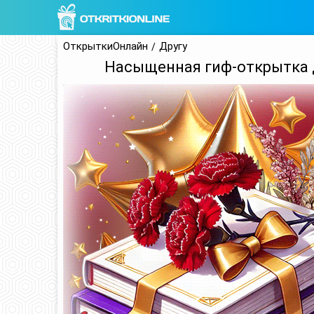
ОткрыткиОнлайн
Другу
Насыщенная гиф-открытка д