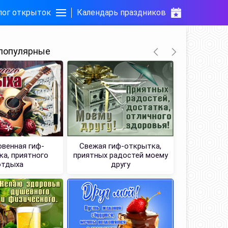
лог открыток
Календарь праздников
популярные
венная гиф-
Свежая гиф-открытка,
Супер от
а, приятного
приятных радостей моему
отдыха
другу