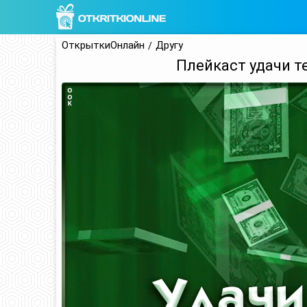
ОткрыткиОнлайн
Другу
Плейкаст удачи те