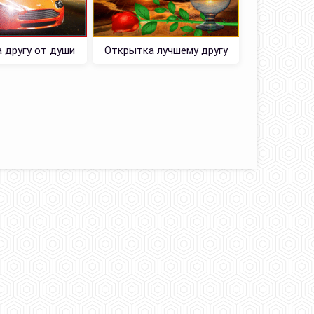
 другу от души
Открытка лучшему другу
Щедрая 
моему дру