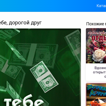
Ката
бе, дорогой друг
Похожие 
Вдохно
открытк