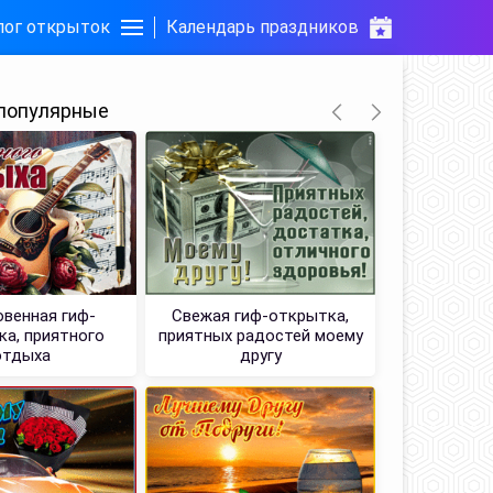
лог открыток
Календарь праздников
популярные
венная гиф-
Свежая гиф-открытка,
Пленит
а, приятного
приятных радостей моему
открытка
отдыха
другу
теплыми