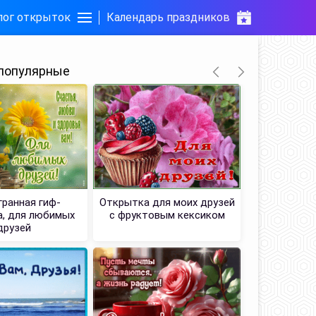
лог открыток
Календарь праздников
популярные
ранная гиф-
Открытка для моих друзей
Картинка
, для любимых
с фруктовым кексиком
д
друзей