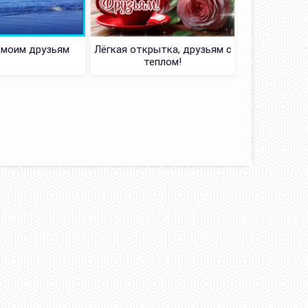
Картинка г
 моим друзьям
Лёгкая открытка, друзьям с
д
теплом!