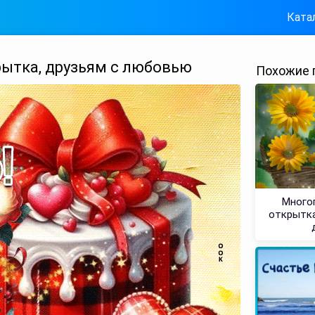
Ката
ытка, друзьям с любовью
Похожие 
Многог
открытка