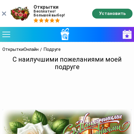
Открытки
Бесплатно!
Установить
Большой выбор!
ОткрыткиОнлайн
Подруге
С наилучшими пожеланиями моей
подруге