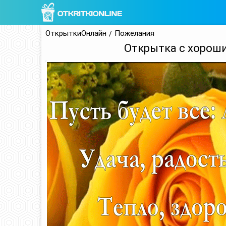
ОткрыткиОнлайн
Пожелания
Открытка с хорош