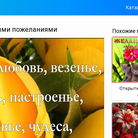
Ката
ими пожеланиями
Похожие 
Открытк