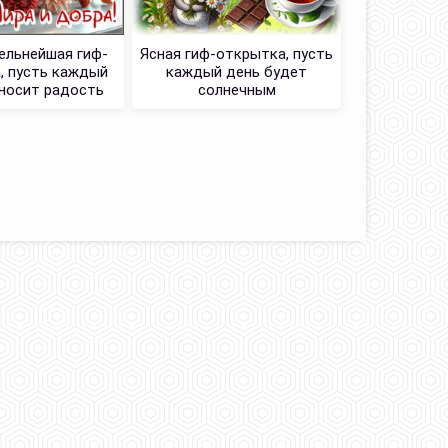
ельнейшая гиф-
Ясная гиф-открытка, пусть
, пусть каждый
каждый день будет
Картинк
носит радость
солнечным
любовь и