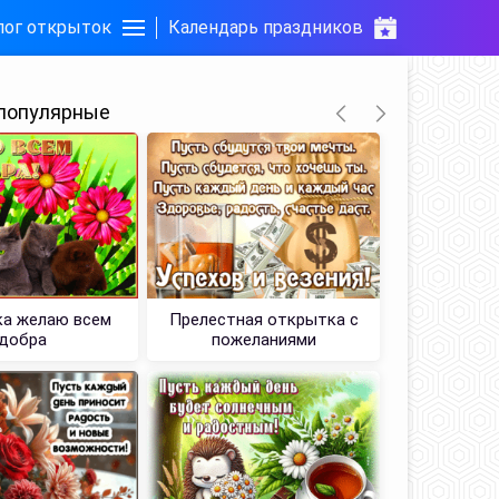
лог открыток
Календарь праздников
популярные
а желаю всем
Прелестная открытка с
Озорная 
добра
пожеланиями
пусть б
позитив