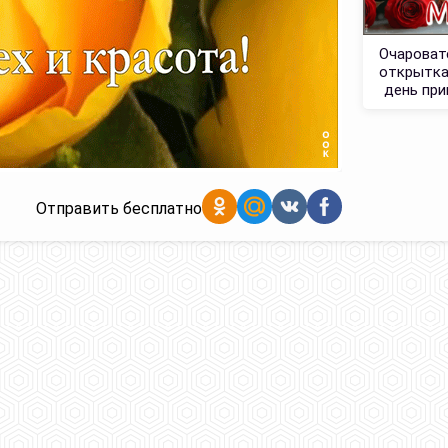
Очароват
открытка
день при
Отправить бесплатно