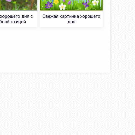
 хорошего дня с
Свежая картинка хорошего
Милейш
бной птицей
дня
хоро