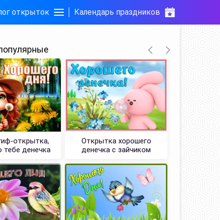
лог открыток
Календарь праздников
популярные
гиф-открытка,
Открытка хорошего
Позитив
 тебе денечка
денечка с зайчиком
хоро