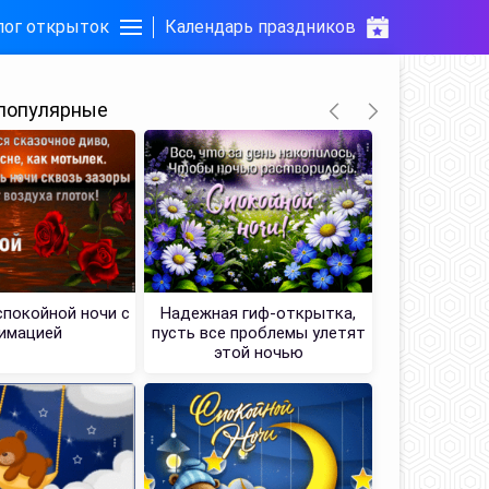
лог открыток
Календарь праздников
популярные
покойной ночи с
Надежная гиф-открытка,
Очаровате
имацией
пусть все проблемы улетят
споко
этой ночью