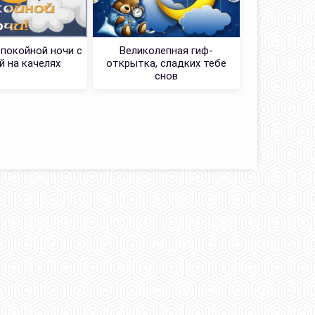
Утонченная
спокойной ночи с
Великолепная гиф-
чудесно
 на качелях
открытка, сладких тебе
снов