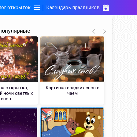
лог открыток
Календарь праздников
популярные
ая открытка,
Картинка сладких снов с
Звонкая 
й ночи светлых
чаем
желаю 
снов
вы