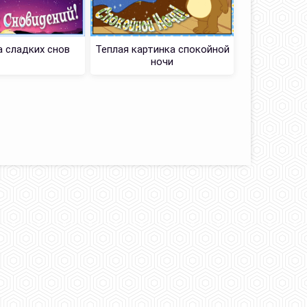
 сладких снов
Теплая картинка спокойной
Безмятеж
ночи
Самых доб