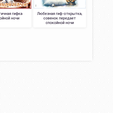
ичная гифка
Любезная гиф-открытка,
Таинстве
ойной ночи
совенок передает
Желаю 
спокойной ночи