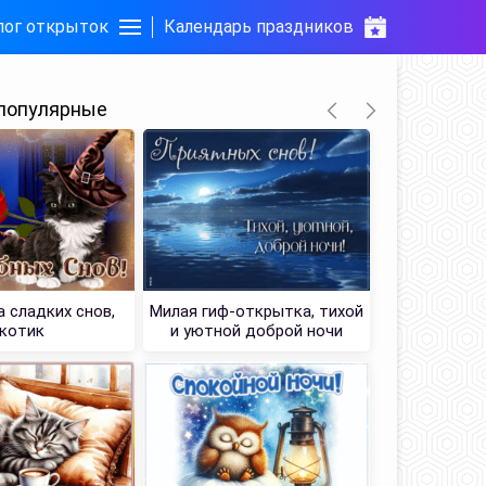
лог открыток
Календарь праздников
популярные
 сладких снов,
Милая гиф-открытка, тихой
Картинка 
котик
и уютной доброй ночи
со 