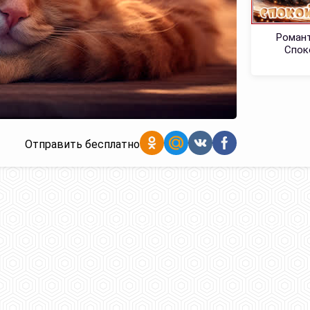
Романт
Спок
Отправить бесплатно