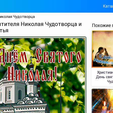
Ката
Николая Чудотворца
ятителя Николая Чудотворца и
Похожие 
тья
Христиан
День свя
Чу