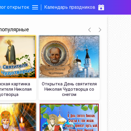
лог открыток
Календарь праздников
популярные
ская картинка
Открытка День святителя
Супер 
тителя Николая
Николая Чудотворца со
праздник
дотворца
снегом
Н