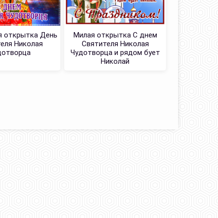
я открытка День
Милая открытка С днем
Прекрасн
еля Николая
Святителя Николая
днем Свят
дотворца
Чудотворца и рядом бует
Чудотвор
Николай
с