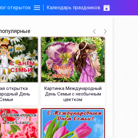
лог открыток
Календарь праздников
популярные
ая открытка
Картинка Международный
Отличн
ародный День
День Семьи с необычным
Междуна
Семьи
цветком