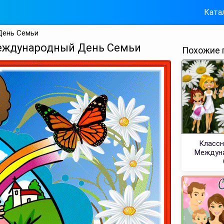
Ката
День Семьи
еждународный День Семьи
Похожие 
Классн
Междун