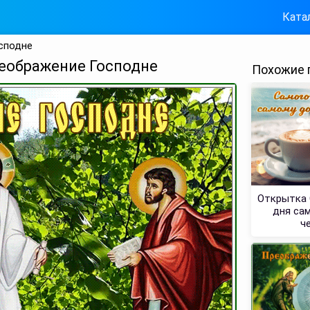
Ката
сподне
еображение Господне
Похожие 
Открытка 
дня са
ч