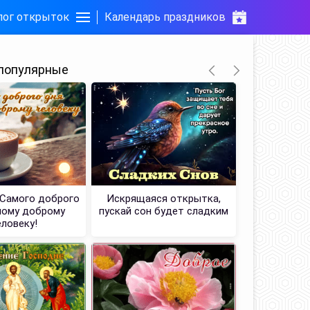
лог открыток
Календарь праздников
популярные
Самого доброго
Искрящаяся открытка,
Вдохнов
мому доброму
пускай сон будет сладким
открытка
еловеку!
большо