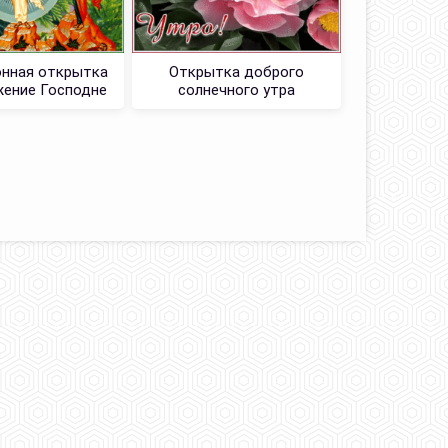
нная открытка
Открытка доброго
Открытк
ение Господне
солнечного утра
с