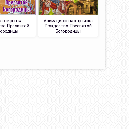
я открытка
Анимационная картинка
Милая
во Пресвятой
Рождество Пресвятой
Рождест
городицы
Богородицы
Бог