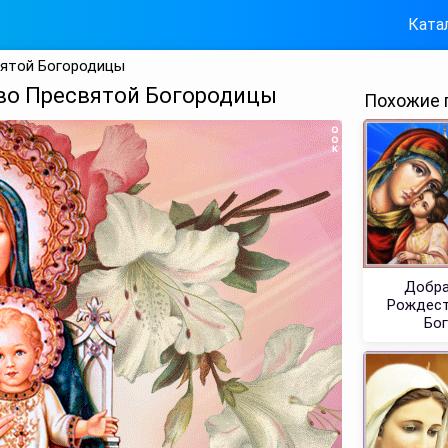
Ката
ятой Богородицы
во Пресвятой Богородицы
Похожие 
Добра
Рождест
Бо