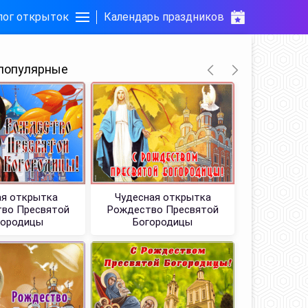
лог открыток
Календарь праздников
популярные
я открытка
Чудесная открытка
Откр
во Пресвятой
Рождество Пресвятой
железно
городицы
Богородицы
с