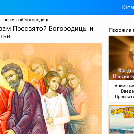
Ката
м Пресвятой Богородицы
храм Пресвятой Богородицы и
Похожие 
тья
Анимацио
Введе
Пресвят