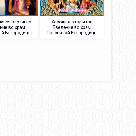
ская картинка
Хорошая открытка
Красив
ние во храм
Введение во храм
Введен
ой Богородицы
Пресвятой Богородицы
Пресвято