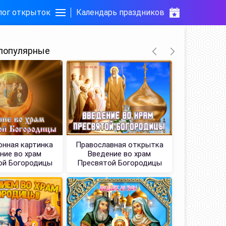
лог открыток
Календарь праздников
популярные
нная картинка
Православная открытка
Открытка В
ние во храм
Введение во храм
Пресвятой
ой Богородицы
Пресвятой Богородицы
с