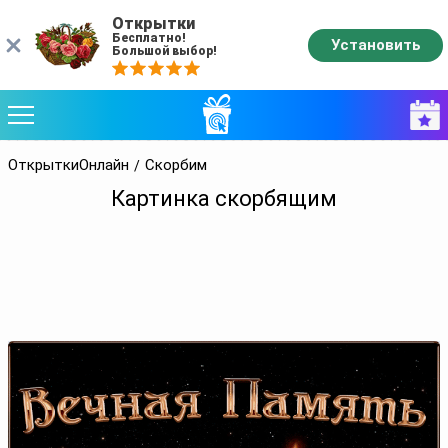
Открытки
Бесплатно!
Установить
Большой выбор!
ОткрыткиОнлайн
Скорбим
Картинка скорбящим