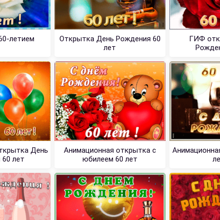
60-летием
Открытка День Рождения 60
ГИФ отк
лет
Рожден
ткрытка День
Анимационная открытка с
Анимационная
 60 лет
юбилеем 60 лет
л