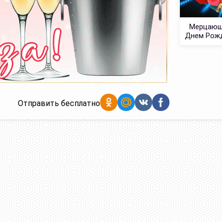
Мерцающ
Днем Рожд
Отправить бесплатно