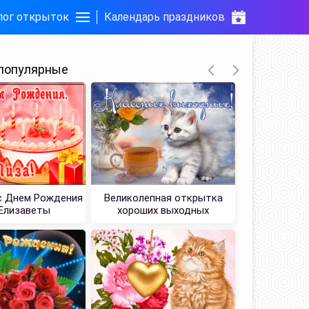
лог открыток
Календарь праздников
популярные
с Днем Рождения
Великолепная открытка
Ароматн
Елизаветы
хороших выходных
желает с