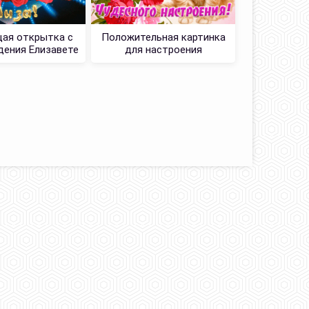
ая открытка с
Положительная картинка
Красивая о
ения Елизавете
для настроения
Рождени