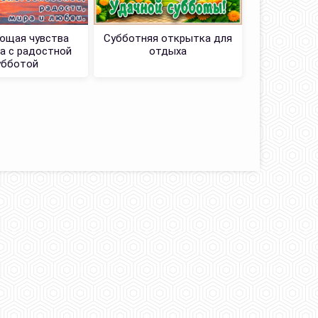
ющая чувства
Субботняя открытка для
Смешная
а с радостной
отдыха
су
убботой