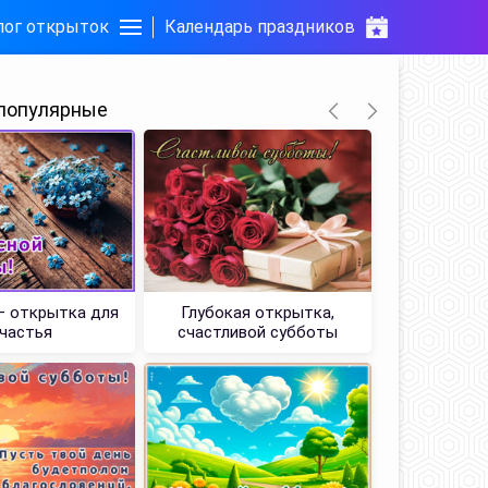
лог открыток
Календарь праздников
популярные
– открытка для
Глубокая открытка,
Поздравле
частья
счастливой субботы